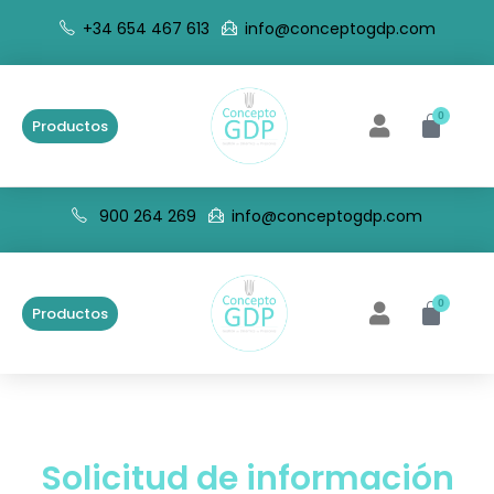
+34 654 467 613
info@conceptogdp.com
0
Productos
900 264 269
info@conceptogdp.com
0
Productos
Solicitud de información