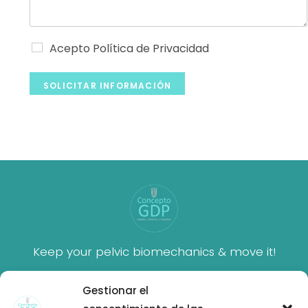
C
Acepto Política de Privacidad
a
s
i
SOLICITAR INFORMACIÓN
l
l
a
s
d
e
v
e
r
i
f
Keep your pelvic biomechanics & move it!
i
c
a
Gestionar el
c
i