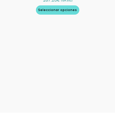
187.20
€
IVA incl
Seleccionar opciones