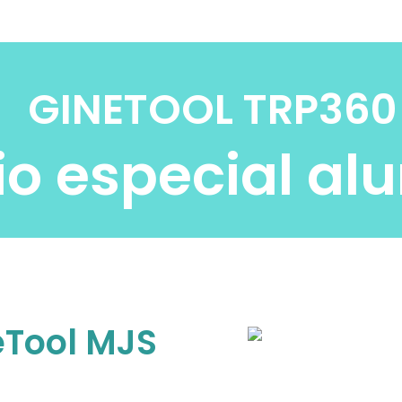
GINETOOL TRP360
io especial a
eTool MJS