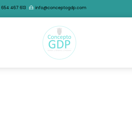
 654 467 613
info@conceptogdp.com