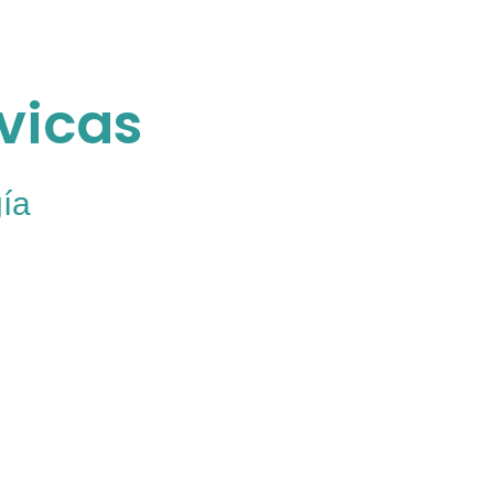
vicas
gía