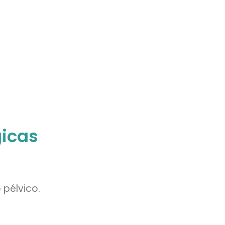
gicas
pélvico.