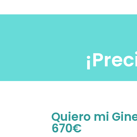
¡Prec
Quiero mi Gin
670€